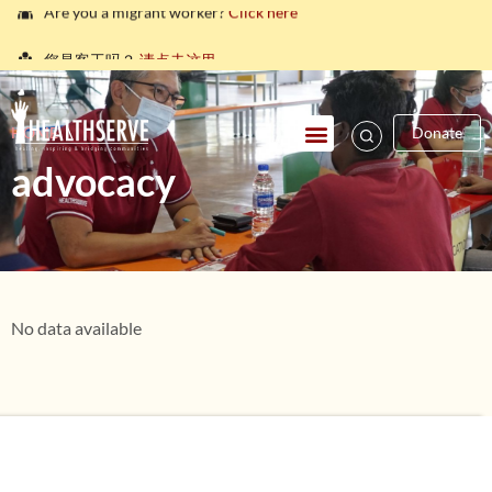
您是客工吗？
请点击这里。
நீங்கள் புலம்பெயர்ந்த தொழிலாளியா?
இங்கே அழுத்தவும்
HOME
\
Donate
আপনি কি একজন অভিবাসী শ্রমিক?
এখানে ক্লিক করুন।
advocacy
သင်သည်တစ်စုံတစ်ဦးနှင့်စကားပြောလိုသော ရွှေ့ပြောင်း
အလုပ်သမားတစ်ဦးလား။
ဤနေရာကိုကလစ်နှိပ်ပါ။
คุณ คือ แรงงานต่างชาติ ใช่หรือไม่
กรุณาตอบที่นี่
No data available